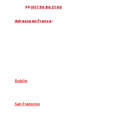
Tel
: +
33 (
0)7 56 86 21 60
Adresse en France
:
81 Route des Trois Lucs, 13012 Marseille,
France.
Google MAPS
Mais nous sommes surtout en ligne sur
Paris, Bordeaux, Lyon, Nantes, Tours,
Lille,Toulouse, Montpellier, Nice, Cannes,
etc..
Dublin
:
18 College Green, Dublin, D02 VH77,
Ireland
San Fransciso
:
255 Grant Avenue, 94108 San Francisco
Nos Clients en France