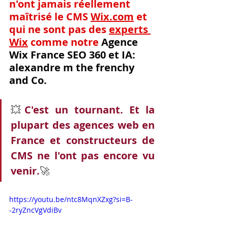
n'ont jamais réellement 
maîtrisé le CMS 
Wix.com
 et 
qui ne sont pas des 
experts 
Wix
 comme notre 
Agence 
Wix France SEO 360 et IA: 
alexandre m the frenchy 
and Co.
💥
C'est un tournant. Et la 
plupart des agences web en 
France et constructeurs de 
CMS ne l'ont pas encore vu 
venir.
🚀
https://youtu.be/ntc8MqnXZxg?si=B-
-2ryZncVgVdiBv