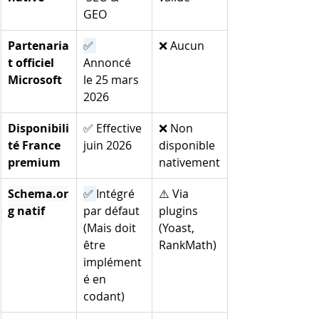
GEO
Partenaria
✅ 
❌ Aucun
t officiel 
Annoncé 
Microsoft
le 25 mars 
2026
Disponibili
✅ Effective 
❌ Non 
té France 
juin 2026
disponible 
premium
nativement
Schema.or
✅ 
Intégré 
⚠️ Via 
g
 natif
par défaut 
plugins 
(Mais doit 
(Yoast, 
être 
RankMath)
implément
é en 
codant)