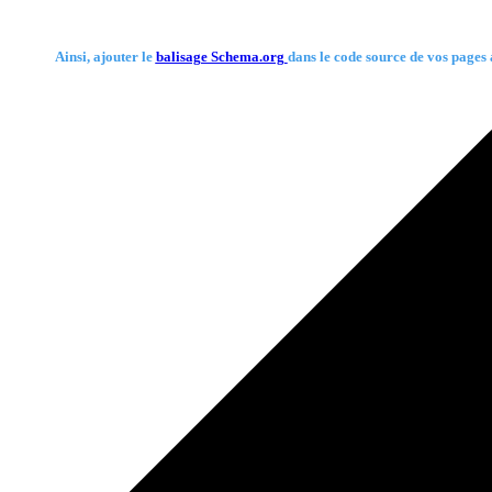
Ainsi, ajouter le
balisage Schema.org
dans le code source de vos pages a