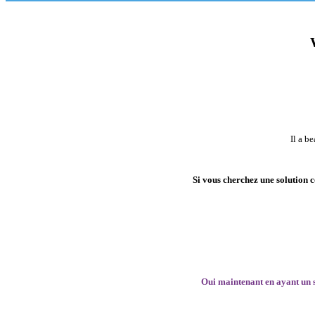
créer votre site internet à Marseille avec le cms
avec une
chart
Il a b
Si vous cherchez une solution 
Oui maintenant en ayant un 