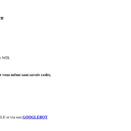
ce
, expert certifié Wix qui
créera un site web Wix
misé pour le SEO
de WIX.
er vous même sans savoir coder,
OGLE
et via son
GOOGLEBOT