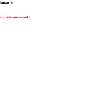
ement :))
 son référencement !