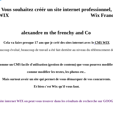
Vous souhaitez
créér un site internet professionnel
,
WIX
et collaborer avec un F
ormateur Seo
Wix Fran
e graphique sur mesure
et surtout
référencé et opti
grâce à
alexandre m the frenchy and Co
.
Cela
va faire presque 17 ans que je créé des sites internet avec le
CMS WIX
eaucoup évolué, beaucoup de travail a été fait derrière au niveau du référencement 
comme un CMS facile d'utilisation (gestion de contenu) que vous pourrez modifi
comme modifier les textes, les photos etc..
Mais surtout avoir un site qui permet de vous démarquer de vos concurrents.
Et bien c'est
Wix
qu'il vous faut.
site internet WIX on peut vous trouver dans les résultats de recherche sur GO