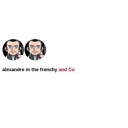
alexandre m the frenchy
and Co
alexandre m the frenchy and Co
une Agence Wix France SEO 360 et IA
20 années d'expérience, spécialiste
dans l'utilisation du cms Wix.com.
Lundi au vendredi : 9h30 - 19h30
Samedi : 15h - 18h
Dimanche fermé