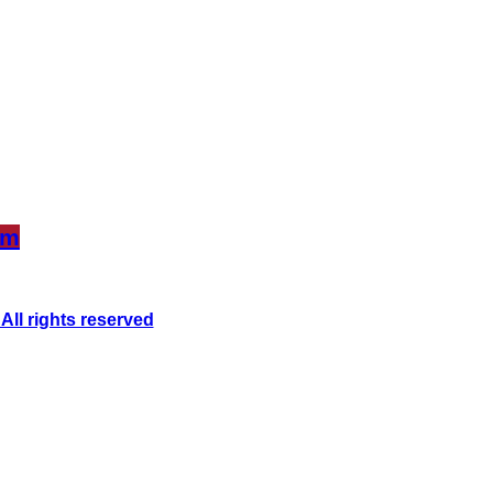
om
ll rights reserved
 d’un huissier de justice.
mpétent, par un
huissier
de justice,
m the frenchy and Co"
domaine,
frenchy and Co".
 : 5178196 et Numéro de la marque : 5178204)