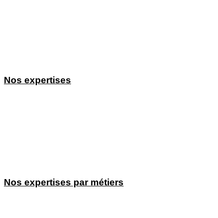
Agence Wix Aix en Provence
Agence Wix Toulouse
Agence Wix Nice
Agence Wix Montpellier
Agence Wix Marseille
Agence Wix Avignon
Nos expertises
Agence SEO
Agence SEO WIX
Consultant pour entrepreneur(e)s
Agence GEO
Agence SEA
Création de sites internet professionnels
Content Marketeur
Nos expertises par métiers
Création de sites et référencement pour Couvreurs
Création de sites et référencement pour Dentistes / Orthodontistes