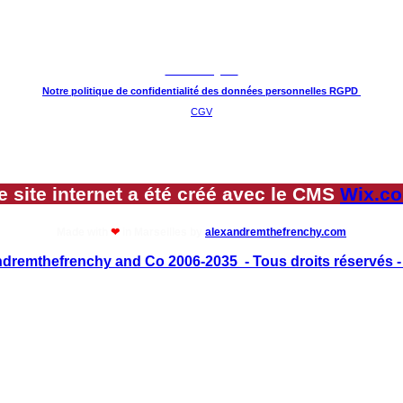
Mentions légales
Notre politique de confidentialité des données personnelles RGPD
CGV
e site internet a été créé avec le CMS
Wix.c
Made with
❤
in Marseilles by
alexandremthefrenchy.com
dremthefrenchy and Co 2006-2035 - Tous droits réservés - A
exandre m the frenchy/alexandre m the frenchy and Co" ont fait l’objet d’un dépôt horodaté auprès
de phrases, même partielles fera l’objet de poursuites judiciaires avec assignation au tribunal co
loi du copyright Français,
européen
et international. De plus "alexandre m the frenchy/ alexandre 
rve le droit de refuser l’accès à ses services à tout utilisateur exerçant une activité dans le même 
cterait pas la politique intérieure et la déontologie de "alexandre m the frenchy/alexandre m the 
frenchy and Co et son logo sont des marques déposées à l'INPI (Numéro de la marque