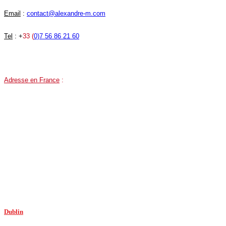
Email
:
contact@alexandre-m.com
Tel
: +
33 (
0)7 56 86 21 60
Adresse en France
:
81 Route des Trois Lucs, 13012 Marseille, France.
Google MAPS
Mais nous sommes surtout en ligne sur Paris, Bordeaux, Lyon, Nantes, Tours, Lille
Dublin
: