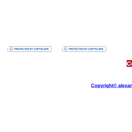
Création de sites et référencement pour Avocats
Création de sites et référencement pour Traiteurs
Création de sites et référencement pour Coiffeurs
C
Copyright© alexan
Tous les sites Web de "al
Toutes reproductions, de textes, 
dans le cadre de la 
se rése
et qui ne respe
alexandre m the frenchy et alexandre m the 