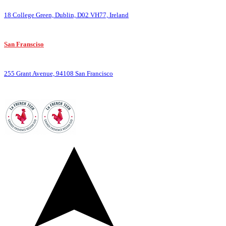
18 College Green, Dublin, D02 VH77, Ireland
San Fransciso
:
255 Grant Avenue, 94108 San Francisco