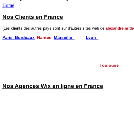
Home
Nos Clients en France
(Les clients des autres pays sont sur d'autres sites web de
alexandre m th
Paris
Bordeaux
​
Nantes
Marseille
Nice
Lyon
Chamonix
Périgueux Lourdes
Valence
Cessy
Lorgues Avignon
Aix les Bains Manosque
Barcelonnette Toulon
Montpellier
St Etienne
Montbéliard
Carmaux
Toulouse
Villesèquelande
Méjanes les Alès
Nos Agences Wix en ligne en France
Agence Wix Paris
Agence Wix Lyon
Agence Wix Nantes
Agence Wix Tours
Agence Wix Bordeaux
Agence Wix Lille