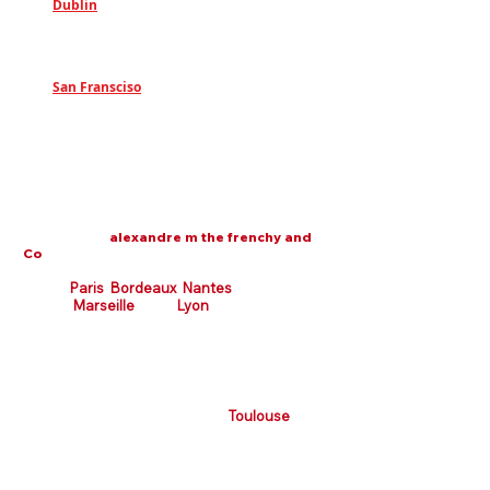
Γ
Dublin
:
18 College Green, Dublin, D02 VH77,
Ireland
San Fransciso
:
255 Grant Avenue, 94108 San Francisco
Nos Clients en France
(Les clients des autres pays sont sur d'autres
sites web de
alexandre m the frenchy and
Co
)
Paris
Bordeaux
​
Nantes
Marseille
Nice
Lyon
Chamonix
Périgueux Lourdes
Valence
Cessy
Lorgues Avignon
Aix les Bains Manosque
Barcelonnette Toulon
Montpellier
St Etienne
Montbéliard
Carmaux
Toulouse
Villesèquelande
Méjanes les
Alès