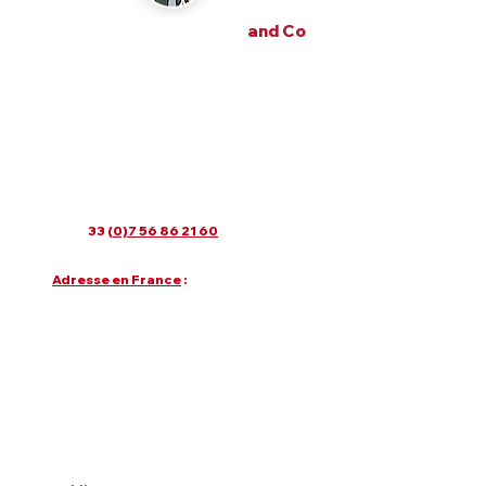
alexandre m the frenchy
and Co
alexandre m the frenchy and Co
une Agence Wix France SEO 360 et IA
20 années d'expérience, spécialiste
dans l'utilisation du cms Wix.com.
Lundi au vendredi : 9h30 - 19h30
Samedi : 15h - 18h
Dimanche fermé
Email
:
contact@alexandre-m.com
Tel
: +
33 (
0)7 56 86 21 60
Adresse en France
:
81 Route des Trois Lucs, 13012 Marseille,
France.
Google MAPS
Mais nous sommes surtout en ligne sur
Paris, Bordeaux, Lyon, Nantes, Tours,
Lille,Toulouse, Montpellier, Nice, Cannes,
etc..