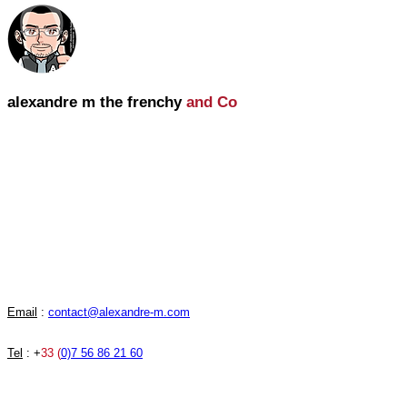
alexandre m the frenchy
and Co
alexandre m the frenchy and Co
une Agence Wix France SEO 360 et IA
20 années d'expérience, spécialiste
dans l'utilisation du cms Wix.com.
Lundi au vendredi : 9h30 - 19h30
Samedi : 15h - 18h
Dimanche fermé
Email
:
contact@alexandre-m.com
Tel
: +
33 (
0)7 56 86 21 60