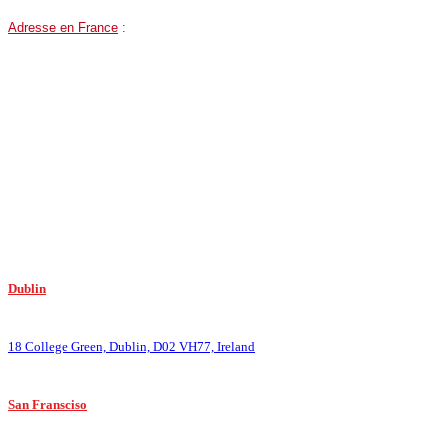
Adresse en France
:
81 Route des Trois Lucs, 13012 Marseille, France.
Google MAPS
Mais nous sommes surtout en ligne sur Paris, Bordeaux, Lyon, Nantes, Tours, Lille
Dublin
:
18 College Green, Dublin, D02 VH77, Ireland
San Fransciso
: