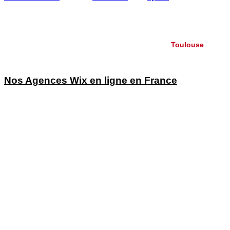
Périgueux Lourdes
Valence
Cessy
Lorgues Avignon
Aix les Bains Manosque
Barcelonnette Toulon
Montpellier
St Etienne
Montbéliard
Carmaux
Toulouse
Villesèquelande
Méjanes les Alès
Nos Agences Wix en ligne en France
Agence Wix Paris
Agence Wix Lyon
Agence Wix Nantes
Agence Wix Tours
Agence Wix Bordeaux
Agence Wix Lille
Agence Wix Aix en Provence
Agence Wix Toulouse
Agence Wix Nice
Agence Wix Montpellier
Agence Wix Marseille
Agence Wix Avignon