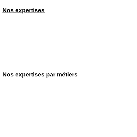
Nos expertises
Agence SEO
Agence SEO WIX
Consultant pour entrepreneur(e)s
Agence GEO
Agence SEA
Création de sites internet professionnels
Content Marketeur
Nos expertises par métiers
Création de sites et référencement pour Couvreurs
Création de sites et référencement pour Dentistes / Orthodontistes
Création de sites et référencement pour Avocats
Création de sites et référencement pour Traiteurs
Création de sites et référencement pour Coiffeurs