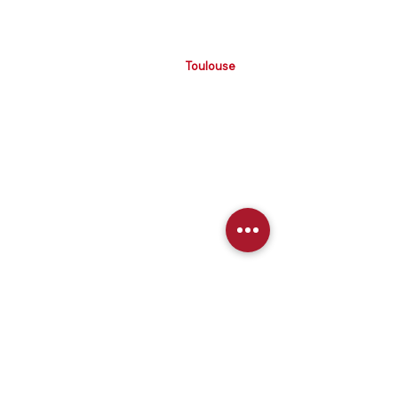
Paris
Bordeaux
​
Nantes
Marseille
Nice
Lyon
Chamonix
Périgueux Lourdes
Valence
Cessy
Lorgues Avignon
Aix les Bains Manosque
Barcelonnette Toulon
Montpellier
St Etienne
Montbéliard
Carmaux
Toulouse
Villesèquelande
Méjanes les
Alès
Nos Agences Wix en ligne en
France
Agence Wix Paris
Agence Wix Lyon
Agence Wix Bordeaux
Agence Wix Lille
Agence Wix Nantes
Agence Wix Tours
Agence Wix Toulouse
Agence Wix Nice
Agence Wix Aix en Provence