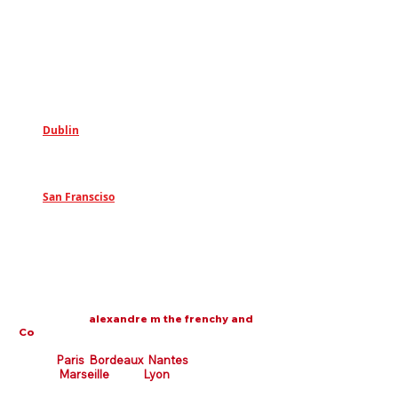
81 Route des Trois Lucs, 13012 Marseille,
France.
Google MAPS
Mais nous sommes surtout en ligne sur
Paris, Bordeaux, Lyon, Nantes, Tours,
Lille,Toulouse, Montpellier, Nice, Cannes,
etc..
Dublin
:
18 College Green, Dublin, D02 VH77,
Ireland
San Fransciso
:
255 Grant Avenue, 94108 San Francisco
Nos Clients en France
(Les clients des autres pays sont sur d'autres
sites web de
alexandre m the frenchy and
Co
)