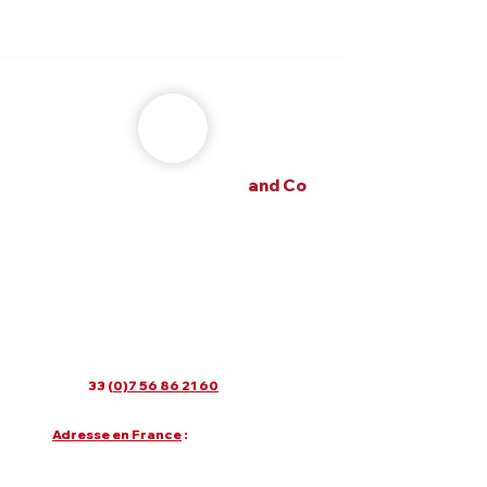
alexandre m the frenchy
and Co
alexandre m the frenchy and Co
une Agence Wix France SEO 360 et IA
20 années d'expérience, spécialiste
dans l'utilisation du cms Wix.com.
Lundi au vendredi : 9h30 - 19h30
Samedi : 15h - 18h
Dimanche fermé
Email
:
contact@alexandre-m.com
Tel
: +
33 (
0)7 56 86 21 60
Adresse en France
: