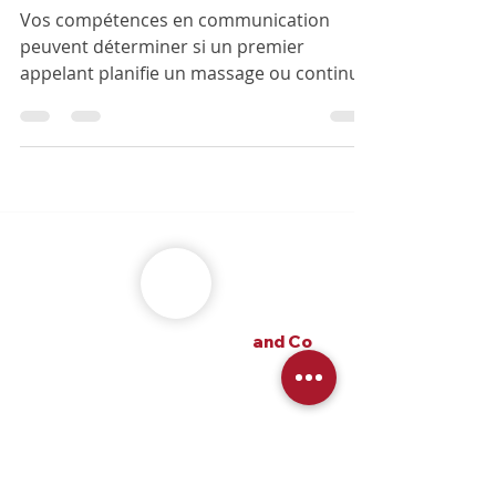
vos clients dans un Spa ou un
institut de beauté.
Vos compétences en communication
peuvent déterminer si un premier
appelant planifie un massage ou continue
à chercher quelqu'un d'au
alexandre m the frenchy
and Co
alexandre m the frenchy and Co
une Agence Wix France SEO 360 et IA
20 années d'expérience, spécialiste
dans l'utilisation du cms Wix.com.