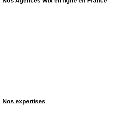
Nos Agences Wix en ligne en France
Agence Wix Paris
Agence Wix Lyon
Agence Wix Nantes
Agence Wix Tours
Agence Wix Bordeaux
Agence Wix Lille
Agence Wix Aix en Provence
Agence Wix Toulouse
Agence Wix Nice
Agence Wix Montpellier
Agence Wix Marseille
Agence Wix Avignon
Nos expertises
Agence SEO
Agence SEO WIX
Consultant pour entrepreneur(e)s
Agence GEO