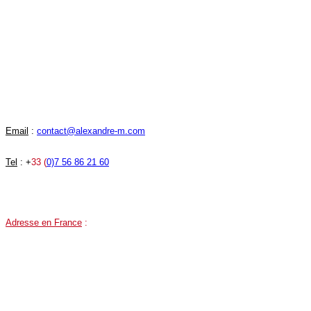
une Agence Wix France SEO 360 et IA
20 années d'expérience, spécialiste
dans l'utilisation du cms Wix.com.
Lundi au vendredi : 9h30 - 19h30
Samedi : 15h - 18h
Dimanche fermé
Email
:
contact@alexandre-m.com
Tel
: +
33 (
0)7 56 86 21 60
Adresse en France
:
81 Route des Trois Lucs, 13012 Marseille, France.
Google MAPS