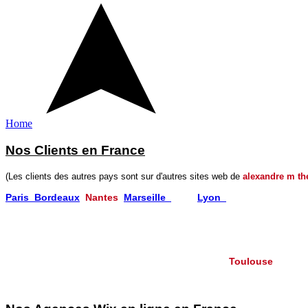
Home
Nos Clients en France
(Les clients des autres pays sont sur d'autres sites web de
alexandre m th
Paris
Bordeaux
​
Nantes
Marseille
Nice
Lyon
Chamonix
Périgueux Lourdes
Valence
Cessy
Lorgues Avignon
Aix les Bains Manosque
Barcelonnette Toulon
Montpellier
St Etienne
Montbéliard
Carmaux
Toulouse
Villesèquelande
Méjanes les Alès