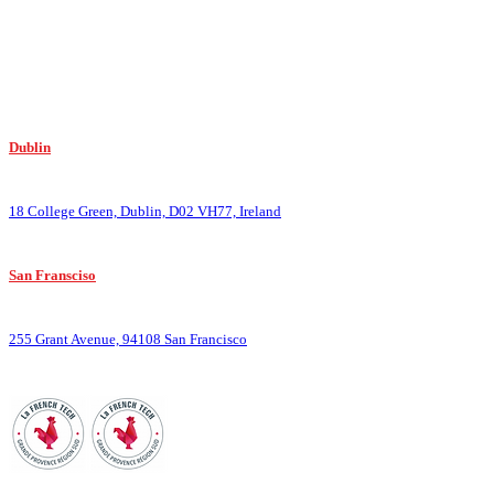
Mais nous sommes surtout en ligne sur Paris, Bordeaux, Lyon, Nantes, Tours, Lille
Dublin
:
18 College Green, Dublin, D02 VH77, Ireland
San Fransciso
:
255 Grant Avenue, 94108 San Francisco