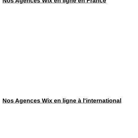
Nos Agences Wix en ligne en France
Agence Wix Paris
Agence Wix Lyon
Agence Wix Bordeaux
Agence Wix Nantes
Agence Wix Tours
Agence Wix Lille
Agence Wix Aix en Provence
Agence Wix Toulouse
Agence Wix Nice
Agence Wix Montpellier
Agence Wix Marseille
Agence Wix Avignon
Nos Agences Wix en ligne à l'international
Agence Wix USA
Agence Wix Irlande
Agence Wix Angleterre
Agence Wix Suisse