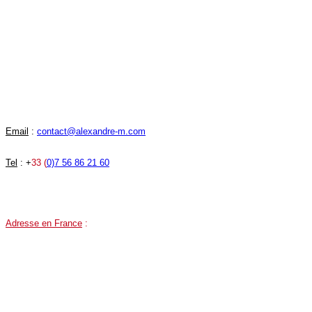
une Agence Wix France SEO 360 et IA
20 années d'expérience, spécialiste
dans l'utilisation du cms Wix.com.
Lundi au vendredi : 9h30 - 19h30
Samedi : 15h - 18h
Dimanche fermé
Email
:
contact@alexandre-m.com
Tel
: +
33 (
0)7 56 86 21 60
Adresse en France
:
81 Route des Trois Lucs, 13012 Marseille, France.
Google MAPS