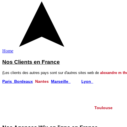
Home
Nos Clients en France
(Les clients des autres pays sont sur d'autres sites web de
alexandre m th
Paris
Bordeaux
​
Nantes
Marseille
Nice
Lyon
Chamonix
Périgueux Lourdes
Valence
Cessy
Lorgues Avignon
Aix les Bains Manosque
Barcelonnette Toulon
Montpellier
St Etienne
Montbéliard
Carmaux
Toulouse
Villesèquelande
Méjanes les Alès