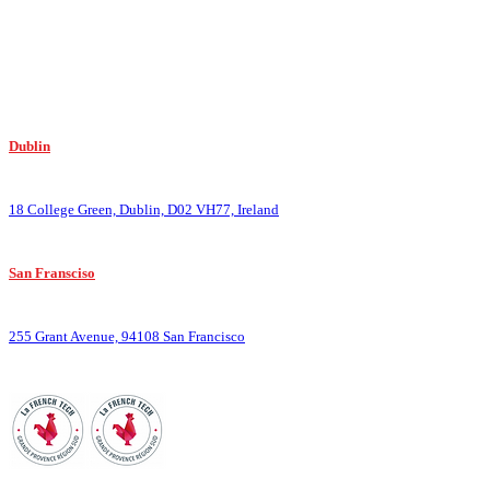
Mais nous sommes surtout en ligne sur Paris, Bordeaux, Lyon, Nantes, Tours, Lille
Dublin
:
18 College Green, Dublin, D02 VH77, Ireland
San Fransciso
:
255 Grant Avenue, 94108 San Francisco