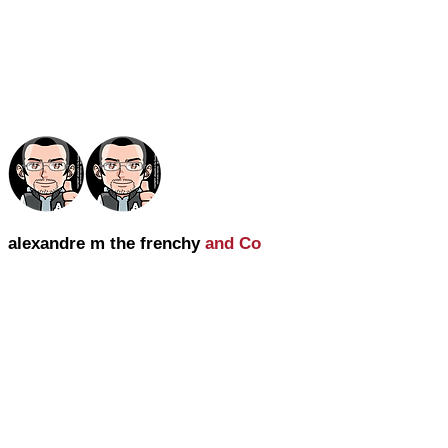
alexandre m the frenchy
and Co
alexandre m the frenchy and Co
une Agence Wix France SEO 360 et IA
20 années d'expérience, spécialiste
dans l'utilisation du cms Wix.com.
Lundi au vendredi : 9h30 - 19h30
Samedi : 15h - 18h
Dimanche fermé