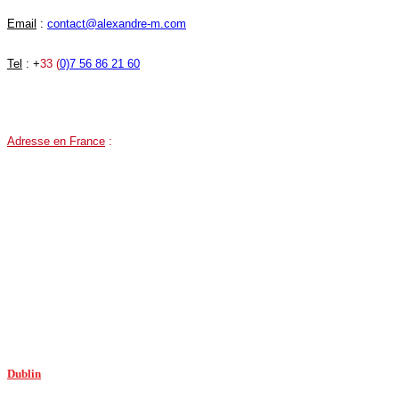
Email
:
contact@alexandre-m.com
Tel
: +
33 (
0)7 56 86 21 60
Adresse en France
:
81 Route des Trois Lucs, 13012 Marseille, France.
Google MAPS
Mais nous sommes surtout en ligne sur Paris, Bordeaux, Lyon, Nantes, Tours, Lille
Dublin
: