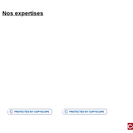
Création de sites et référencement pour Traiteurs
Nos expertises
Agence SEO
Agence SEO WIX
Consultant pour entrepreneur(e)s
Agence GEO
Agence SEA
Création de sites internet professionnels
Content Marketeur
Création de sites et référencement pour Coiffeurs
Création de sites et référencement pour Dentistes / Orthodontistes
C