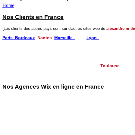
Home
Nos Clients en France
(Les clients des autres pays sont sur d'autres sites web de
alexandre m th
Paris
Bordeaux
​
Nantes
Marseille
Nice
Lyon
Chamonix
Périgueux Lourdes
Valence
Cessy
Lorgues Avignon
Aix les Bains Manosque
Barcelonnette Toulon
Montpellier
St Etienne
Montbéliard
Carmaux
Toulouse
Villesèquelande
Méjanes les Alès
Nos Agences Wix en ligne en France
Agence Wix Paris
Agence Wix Lyon
Agence Wix Bordeaux
Agence Wix Nantes
Agence Wix Tours
Agence Wix Lille