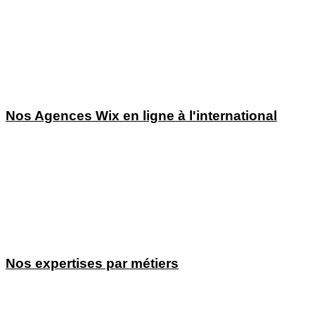
Agence Wix Aix en Provence
Agence Wix Toulouse
Agence Wix Nice
Agence Wix Montpellier
Agence Wix Marseille
Agence Wix Avignon
Nos Agences Wix en ligne à l'international
Agence Wix USA
Agence Wix Irlande
Agence Wix Angleterre
Agence Wix Suisse
Agence Wix Belgique
Agence Wix Luxembourg
Agence Wix Canada
Nos expertises par métiers
Création de sites et référencement pour Couvreurs
Création de sites et référencement pour Avocats