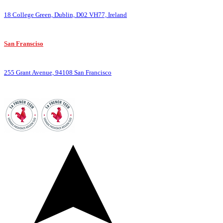
18 College Green, Dublin, D02 VH77, Ireland
San Fransciso
:
255 Grant Avenue, 94108 San Francisco