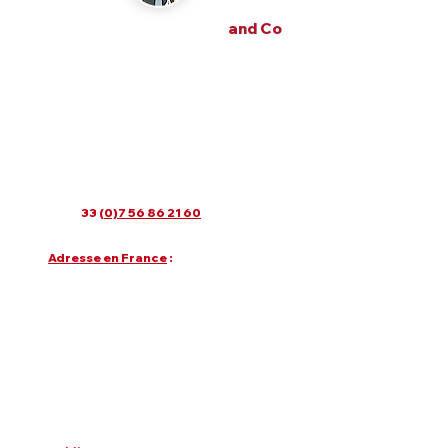
alexandre m the frenchy
and Co
alexandre m the frenchy and Co
une Agence Wix France SEO 360 et IA
20 années d'expérience, spécialiste
dans l'utilisation du cms Wix.com.
Lundi au vendredi : 9h30 - 19h30
Samedi : 15h - 18h
Dimanche fermé
Email
:
contact@alexandre-m.com
Tel
: +
33 (
0)7 56 86 21 60
Adresse en France
:
81 Route des Trois Lucs, 13012 Marseille,
France.
Google MAPS
Mais nous sommes surtout en ligne sur
Paris, Bordeaux, Lyon, Nantes, Tours,
Lille,Toulouse, Montpellier, Nice, Cannes,
etc..