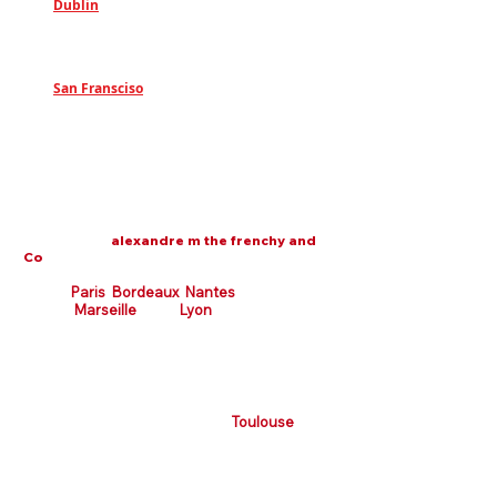
Γ
Dublin
:
18 College Green, Dublin, D02 VH77,
Ireland
San Fransciso
:
255 Grant Avenue, 94108 San Francisco
Nos Clients en France
(Les clients des autres pays sont sur d'autres
sites web de
alexandre m the frenchy and
Co
)
Paris
Bordeaux
​
Nantes
Marseille
Nice
Lyon
Chamonix
Périgueux Lourdes
Valence
Cessy
Lorgues Avignon
Aix les Bains Manosque
Barcelonnette Toulon
Montpellier
St Etienne
Montbéliard
Carmaux
Toulouse
Villesèquelande
Méjanes les
Alès