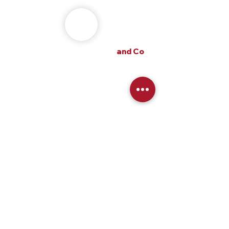
alexandre m the frenchy
and Co
alexandre m the frenchy and Co
une Agence Wix France SEO 360 et IA
20 années d'expérience, spécialiste
dans l'utilisation du cms Wix.com.
Lundi au vendredi : 9h30 - 19h30
Samedi : 15h - 18h
Dimanche fermé
Email
:
contact@alexandre-m.com
Tel
: +
33 (
0)7 56 86 21 60
Adresse en France
:
81 Route des Trois Lucs, 13012 Marseille,
France.